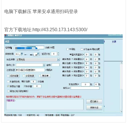
电脑下载解压 苹果安卓通用扫码登录
官方下载地址:http://43.250.173.143:5300/