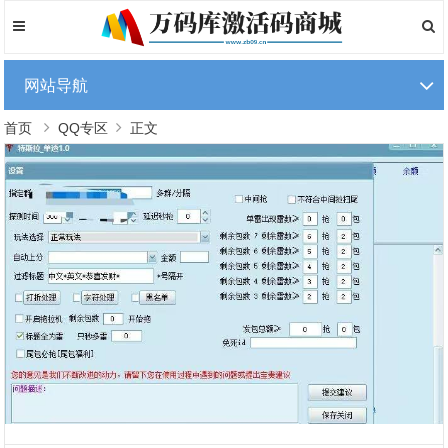
网站导航
首页
QQ专区
正文